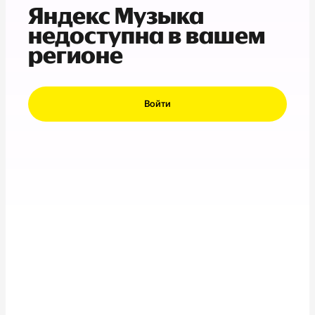
Яндекс Музыка
недоступна в вашем
регионе
Войти