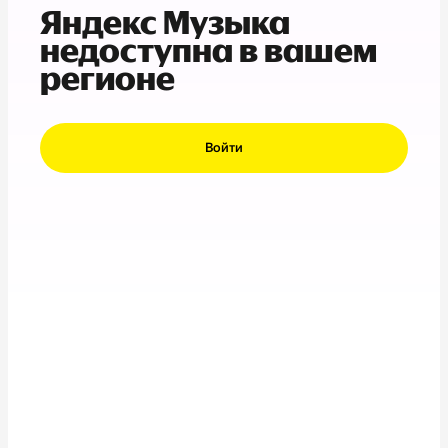
Яндекс Музыка
недоступна в вашем
регионе
Войти