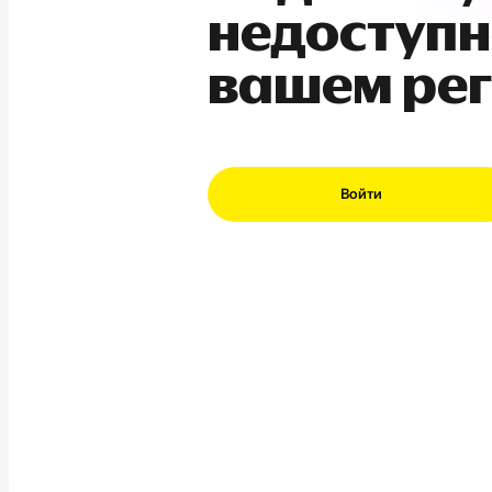
недоступн
вашем ре
Войти