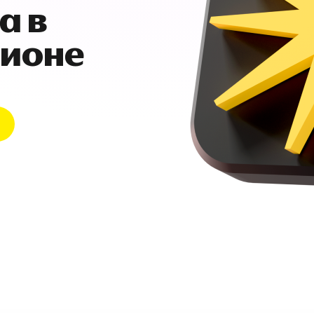
а в
гионе