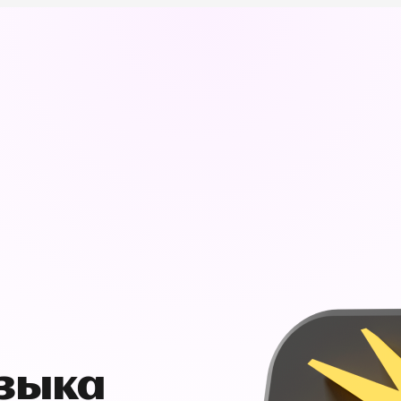
узыка