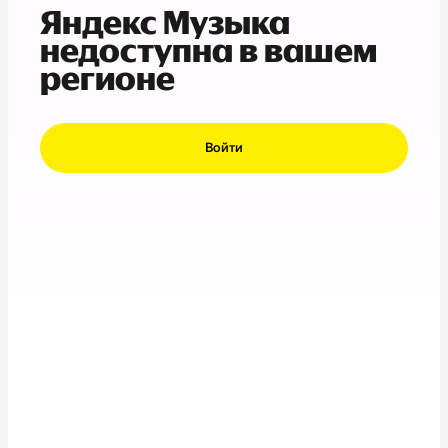
Яндекс Музыка
недоступна в вашем
регионе
Войти