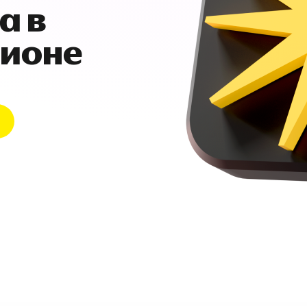
а в
гионе