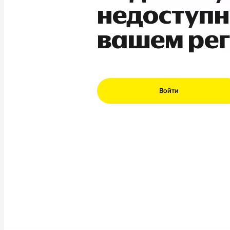
недоступн
вашем ре
Войти