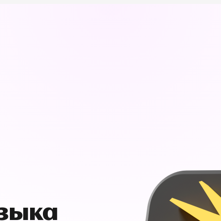
узыка