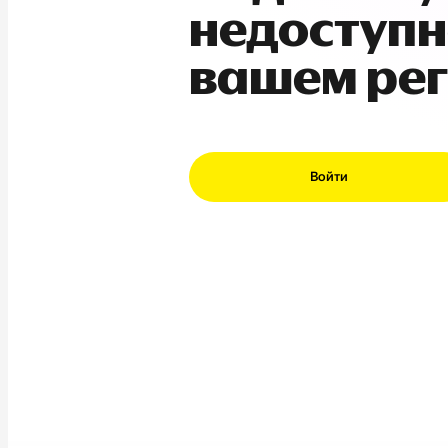
недоступн
вашем ре
Войти