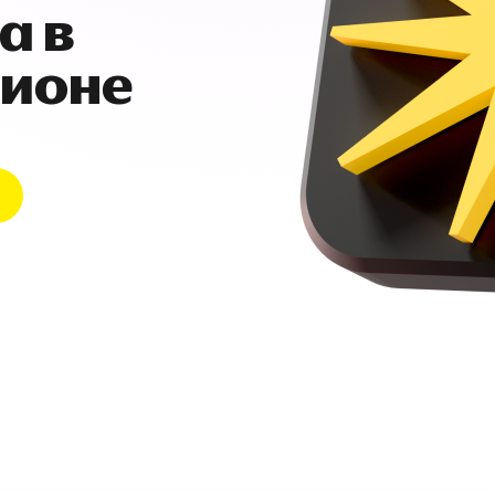
а в
гионе