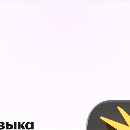
узыка