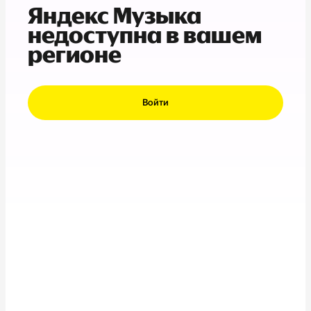
Яндекс Музыка
недоступна в вашем
регионе
Войти