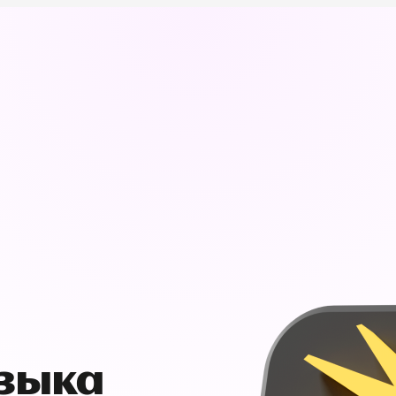
узыка