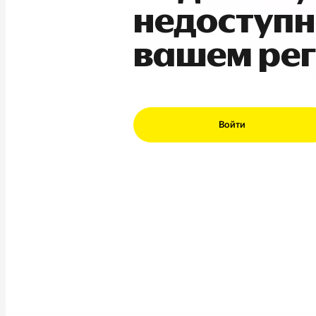
недоступн
вашем ре
Войти