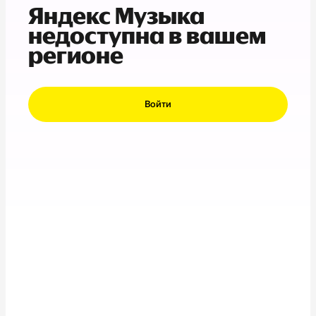
Яндекс Музыка
недоступна в вашем
регионе
Войти