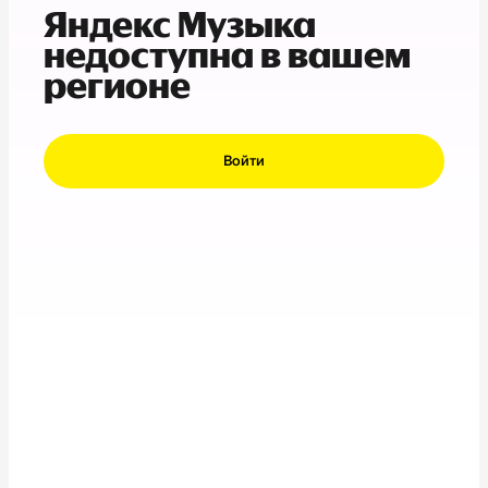
Яндекс Музыка
недоступна в вашем
регионе
Войти