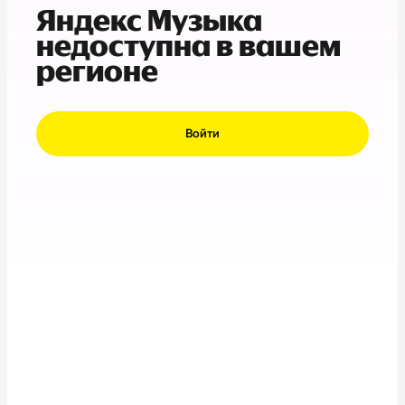
Яндекс Музыка
недоступна в вашем
регионе
Войти