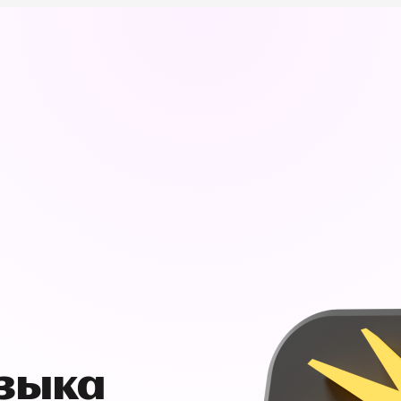
узыка