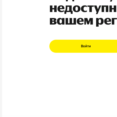
недоступн
вашем ре
Войти