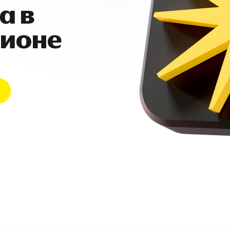
а в
гионе