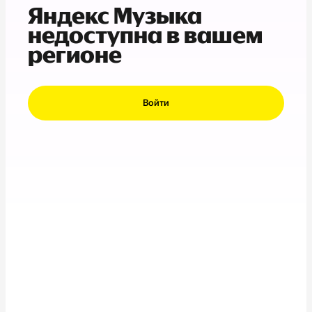
Яндекс Музыка
недоступна в вашем
регионе
Войти