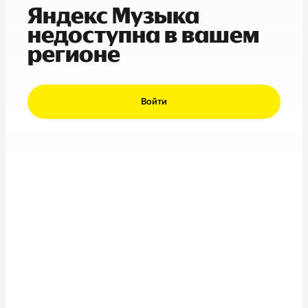
Яндекс Музыка
недоступна в вашем
регионе
Войти