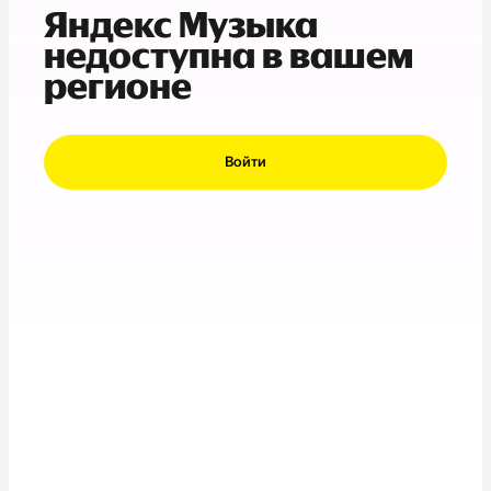
Яндекс Музыка
недоступна в вашем
регионе
Войти