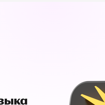
узыка