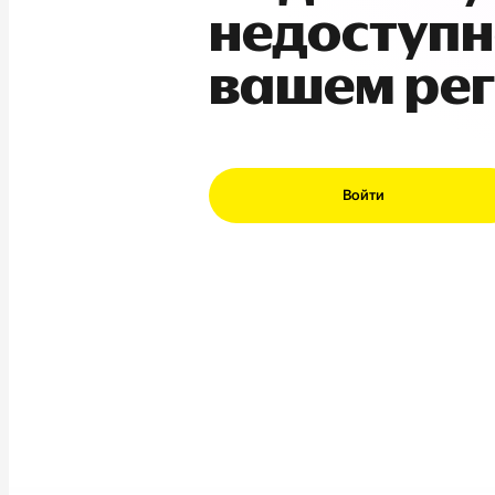
недоступн
вашем ре
Войти