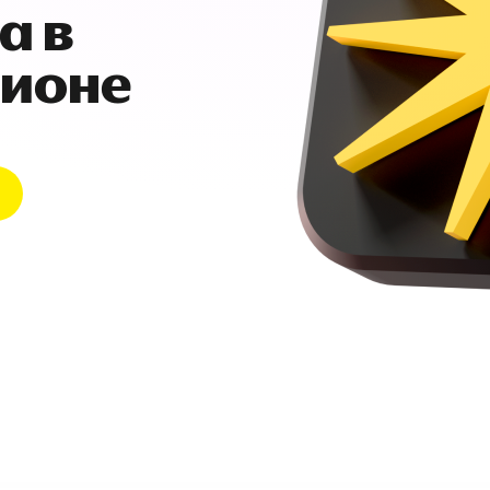
а в
гионе