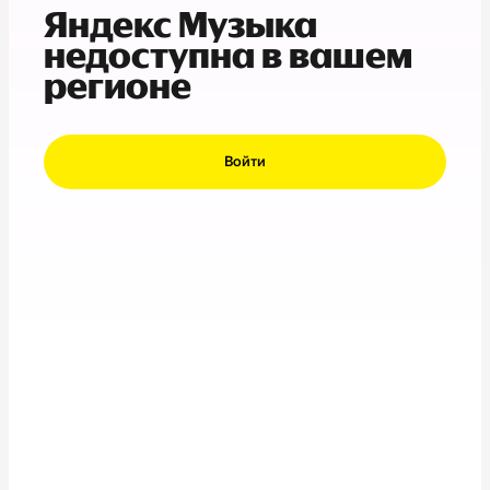
Яндекс Музыка
недоступна в вашем
регионе
Войти