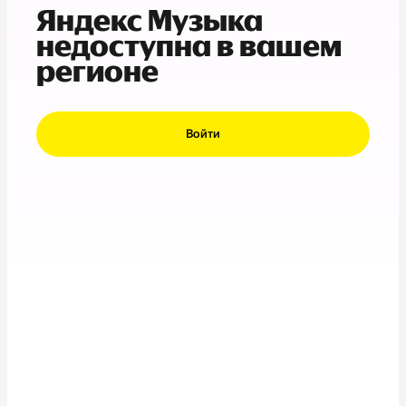
Яндекс Музыка
недоступна в вашем
регионе
Войти