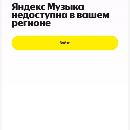
Яндекс Музыка
недоступна в вашем
регионе
Войти