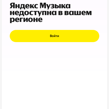
Яндекс Музыка
недоступна в вашем
регионе
Войти