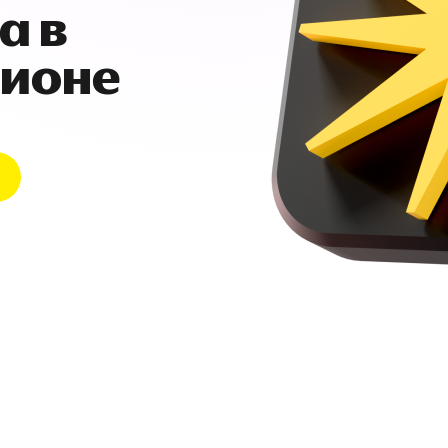
а в
гионе