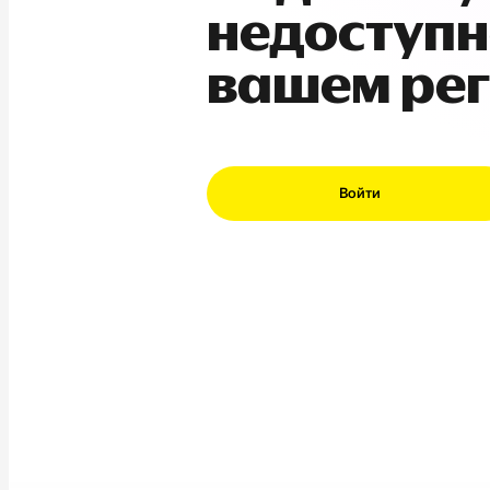
недоступн
вашем ре
Войти