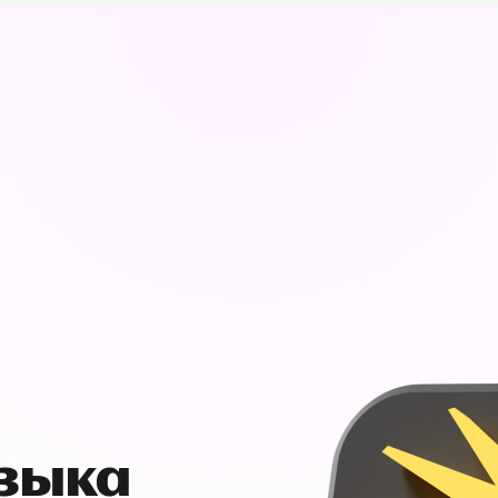
узыка