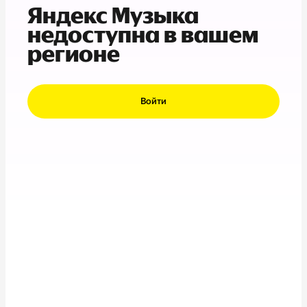
Яндекс Музыка
недоступна в вашем
регионе
Войти