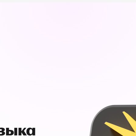
узыка