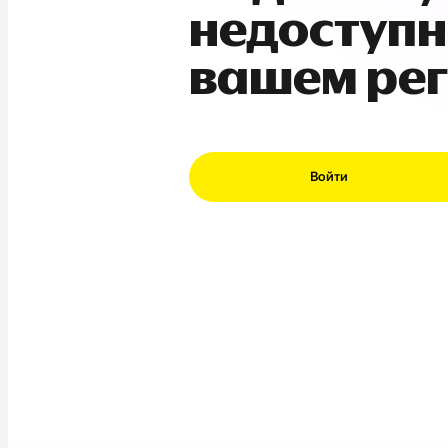
недоступн
вашем ре
Войти