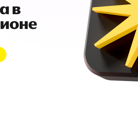
а в
гионе