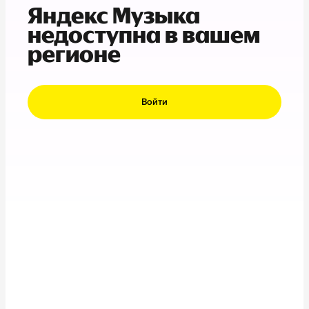
Яндекс Музыка
недоступна в вашем
регионе
Войти