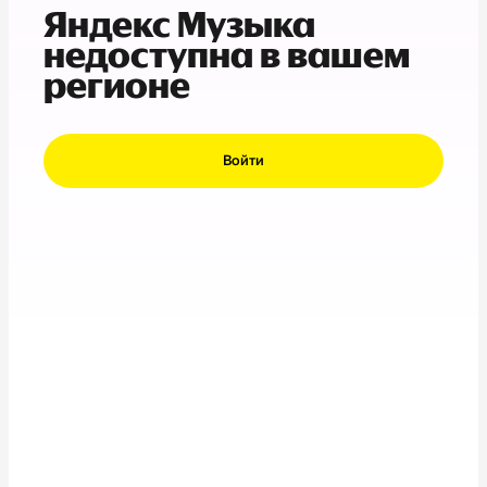
Яндекс Музыка
недоступна в вашем
регионе
Войти