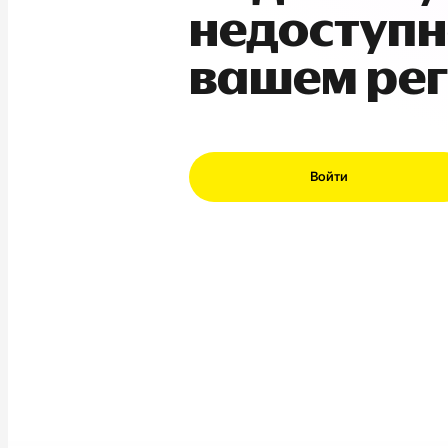
недоступн
вашем ре
Войти