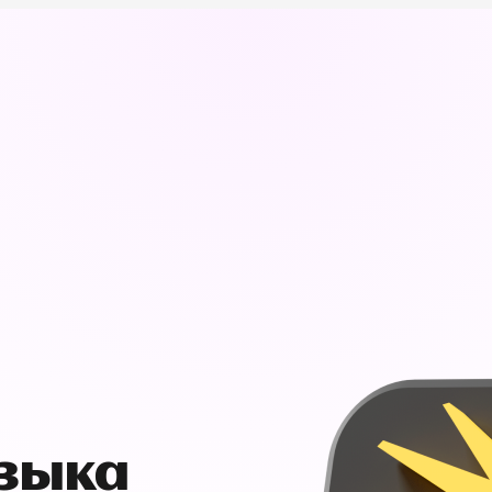
узыка