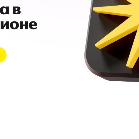
а в
гионе