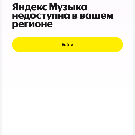
Яндекс Музыка
недоступна в вашем
регионе
Войти