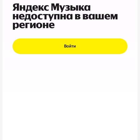
Яндекс Музыка
недоступна в вашем
регионе
Войти