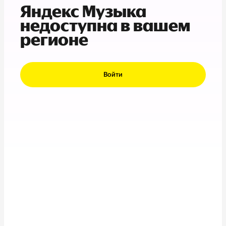
Яндекс Музыка
недоступна в вашем
регионе
Войти