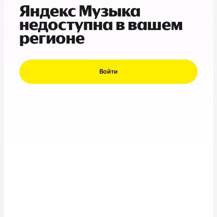
Яндекс Музыка
недоступна в вашем
регионе
Войти