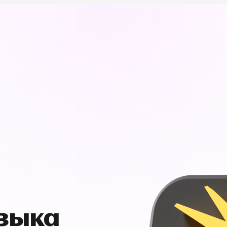
узыка