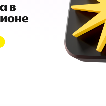
а в
гионе