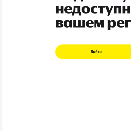
недоступн
вашем ре
Войти