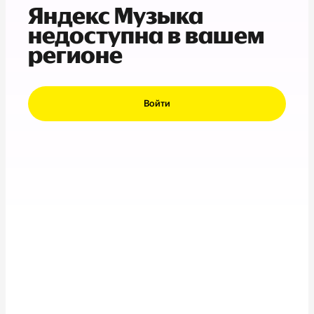
Яндекс Музыка
недоступна в вашем
регионе
Войти