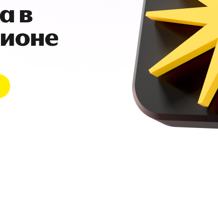
а в
гионе