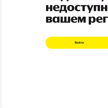
недоступн
вашем ре
Войти