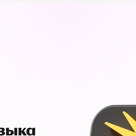
узыка