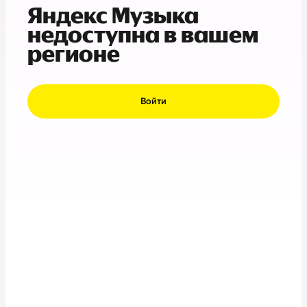
Яндекс Музыка
недоступна в вашем
регионе
Войти