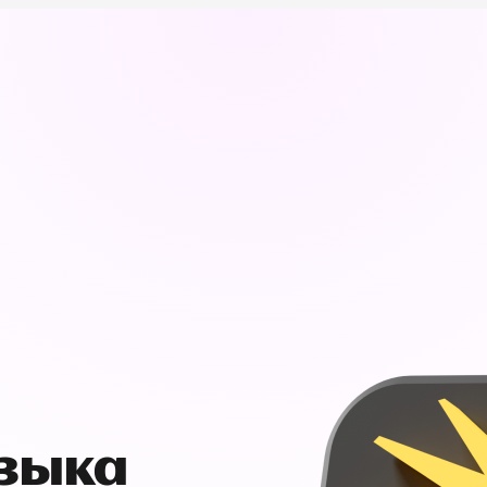
узыка