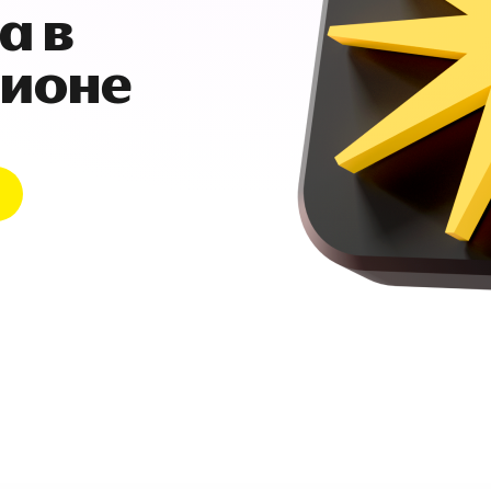
а в
гионе