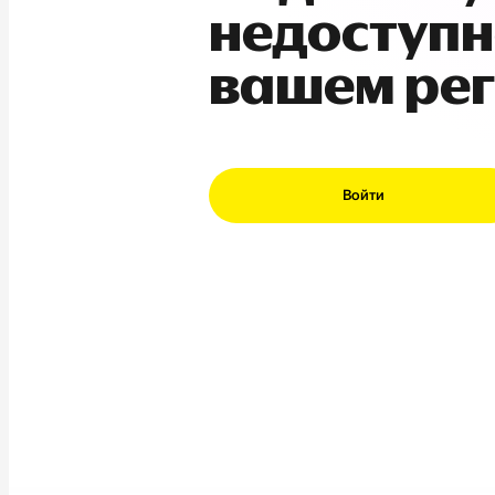
недоступн
вашем ре
Войти