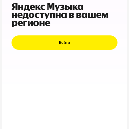
Яндекс Музыка
недоступна в вашем
регионе
Войти