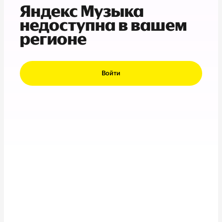
Яндекс Музыка
недоступна в вашем
регионе
Войти