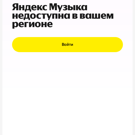
Яндекс Музыка
недоступна в вашем
регионе
Войти