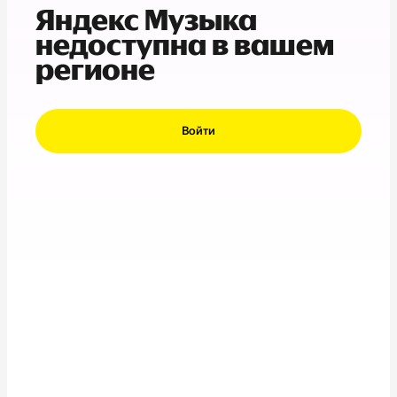
Яндекс Музыка
недоступна в вашем
регионе
Войти