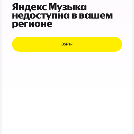
Яндекс Музыка
недоступна в вашем
регионе
Войти