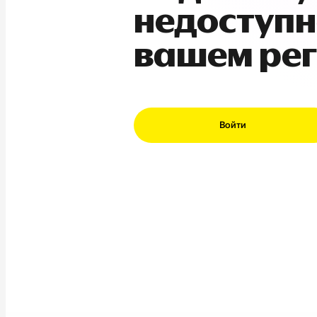
недоступн
вашем ре
Войти