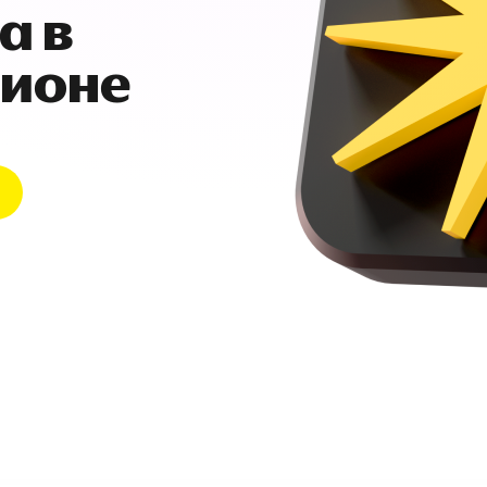
а в
гионе