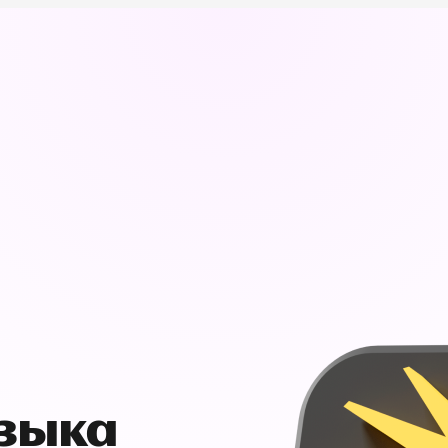
узыка