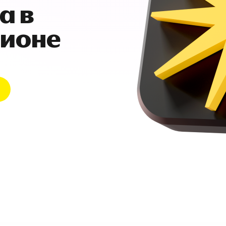
а в
гионе