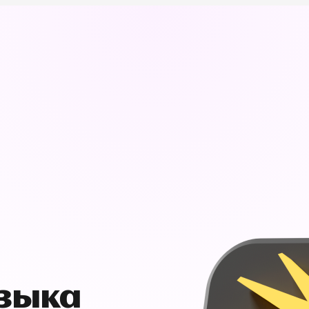
узыка