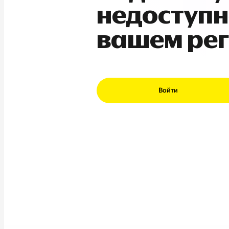
недоступн
вашем ре
Войти