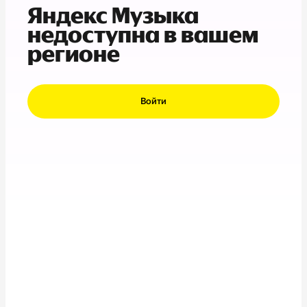
Яндекс Музыка
недоступна в вашем
регионе
Войти