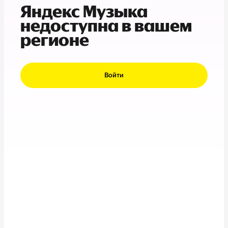
Яндекс Музыка
недоступна в вашем
регионе
Войти