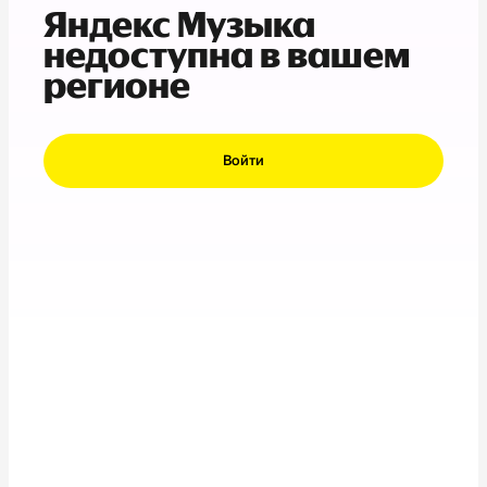
Яндекс Музыка
недоступна в вашем
регионе
Войти