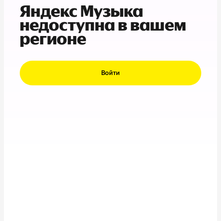
Яндекс Музыка
недоступна в вашем
регионе
Войти