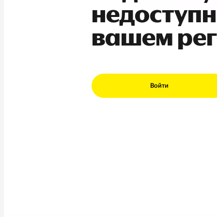
недоступн
вашем ре
Войти