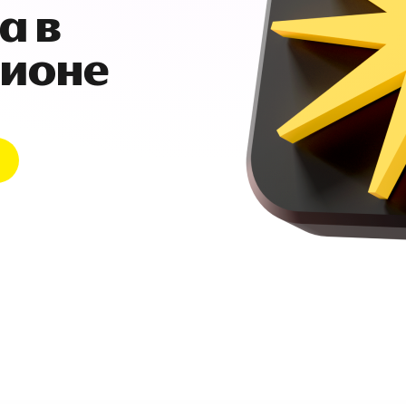
а в
гионе