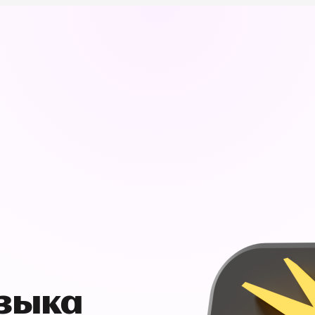
узыка