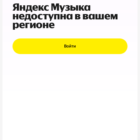
Яндекс Музыка
недоступна в вашем
регионе
Войти