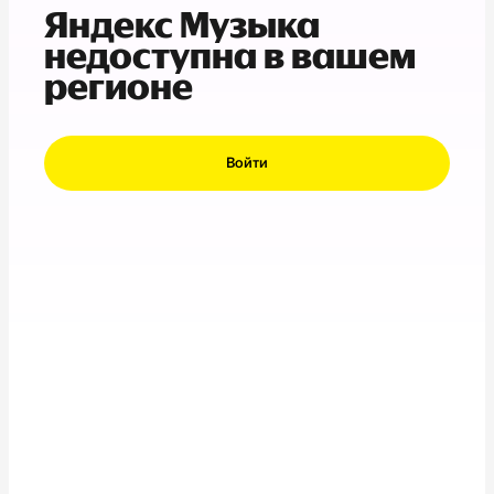
Яндекс Музыка
недоступна в вашем
регионе
Войти