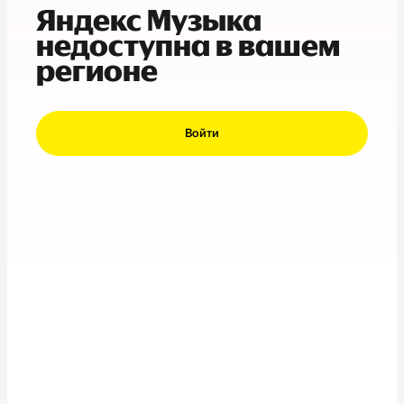
Яндекс Музыка
недоступна в вашем
регионе
Войти